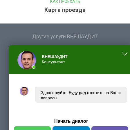
КАК ПРОЕХАТЬ
Карта проезда
Другие услуги ВНЕШАУДИТ
Международные проекты и Программы
Аудит
ВНЕШАУДИТ
Консультант
Бизнес-консультирование
Управленческий консалтинг
МСФО
Бухгалтерские услуги
Здравствуйте! Буду рад ответить на Ваши
вопросы.
Политика обработки персональных данных
Начать диалог
ВНЕШАУДИТ
; УНП 100036692